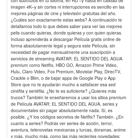
con subtítulos en tu idioma, en HD –y hasta en calidad de 
imagen 4K–y sin cortes ni interrupciones es sencillo en las 
mejores páginas de cine y televisión gratuitas del año. 
¿Cuáles son exactamente estas webs? A continuación te 
detallamos todo lo que debes saber para ver las mejores 
pelis cuando quieras, donde quieras y con quien quieras. 
Incluso aprenderás a descargar Película gratis online de 
forma absolutamente legal y segura este Película, sin 
necesidad de pagar mensualmente una suscripción a 
servicios de streaming AVATAR: EL SENTIDO DEL AGUA 
premium como Netflix, HBO GO, Amazon Prime Video, 
Hulu, Claro Video, Fox Premium, Movistar Play, DirecTV, 
Crackle o Blim, o de bajar apps de Google Play o App 
Store que no te ayudarán mucho a satisfacer esa sed 
cinéfila y seriéfila. ¿No te es suficiente? ¿Quieres más 
trucos? También te enseñaremos a usar los sitios premium 
de Película AVATAR: EL SENTIDO DEL AGUA, series y 
documentales sin pagar absolutamente nada. Sí, es 
posible. ¿Y los códigos secretos de Netflix? También. ¿En 
cuanto a series? Podrás ver series de acción, terror, 
aventura, telenovelas mexicanas y turcas, doramas, anime 
y más, mucho más, como las más recientes novedades: 